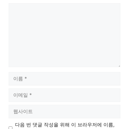
댓
글
이
름
이
메
일
웹
사
이
다음 번 댓글 작성을 위해 이 브라우저에 이름,