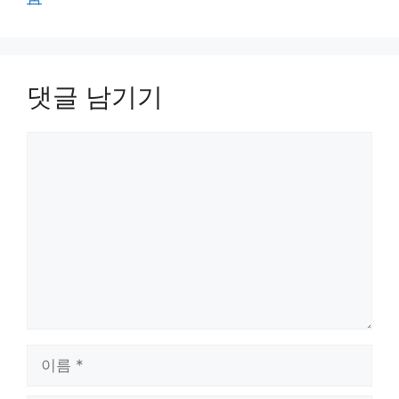
댓글 남기기
댓
글
이
름