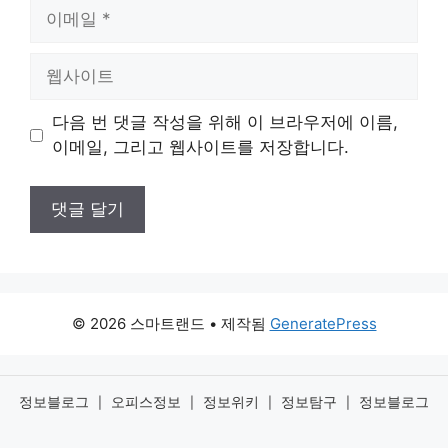
이
메
일
웹
사
이
다음 번 댓글 작성을 위해 이 브라우저에 이름,
트
이메일, 그리고 웹사이트를 저장합니다.
© 2026 스마트랜드
• 제작됨
GeneratePress
정보블로그
오피스정보
정보위키
정보탐구
정보블로그
|
|
|
|