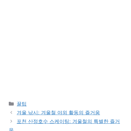
카
꿀팁
테
겨울 낚시: 겨울철 야외 활동의 즐거움
고
포천 산정호수 스케이팅: 겨울철의 특별한 즐거
리
움